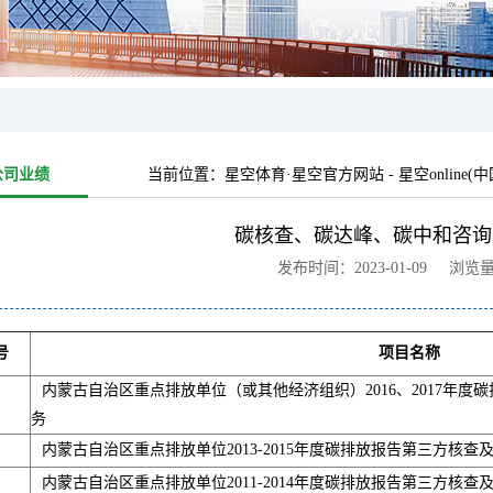
公司业绩
当前位置：
星空体育·星空官方网站 - 星空online(中
碳核查、碳达峰、碳中和咨询业
发布时间：2023-01-09 浏览
号
项目名称
内蒙古自治区重点排放单位（或其他经济组织）2016、2017年
务
内蒙古自治区重点排放单位2013-2015年度碳排放报告第三方核
内蒙古自治区重点排放单位2011-2014年度碳排放报告第三方核