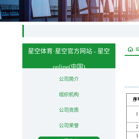
星空体育·星空官方网站 - 星空
online(中国)
About us
公司简介
组织机构
序
公司资质
1
公司荣誉
2
3