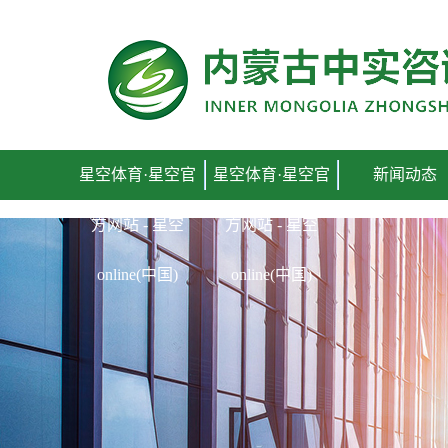
星空体育·星空官方网站 - 星空online(中国)
星空体育·星空官
星空体育·星空官
新闻动态
方网站 - 星空
方网站 - 星空
online(中国)
online(中国)