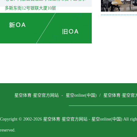
多斯东街12号银联大厦10层
星空体育·星空官方网站 - 星空online(中国)
/
星空体育·星空官方网
Copyright © 2002-2026 星空体育·星空官方网站 - 星空online(中国) All righ
reserved.